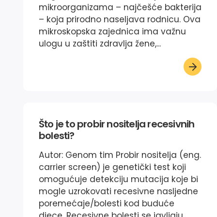
mikroorganizama – najčešće bakterija
– koja prirodno naseljava rodnicu. Ova
mikroskopska zajednica ima važnu
ulogu u zaštiti zdravlja žene,...
Što je to probir nositelja recesivnih
bolesti?
Autor: Genom tim Probir nositelja (eng.
carrier screen) je genetički test koji
omogućuje detekciju mutacija koje bi
mogle uzrokovati recesivne nasljedne
poremećaje/bolesti kod buduće
djece. Recesivne bolesti se javljaju