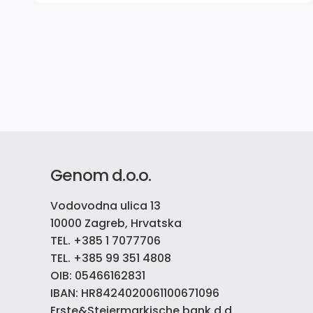
Genom d.o.o.
Vodovodna ulica 13
10000 Zagreb, Hrvatska
TEL. +385 1 7077706
TEL. +385 99 351 4808
OIB: 05466162831
IBAN: HR8424020061100671096
Erste&Steiermarkische bank d.d