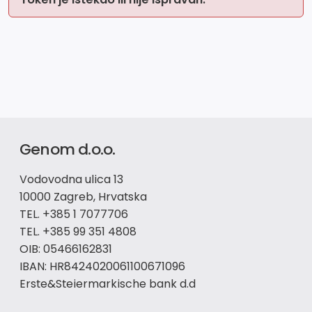
Genom d.o.o.
Vodovodna ulica 13
10000 Zagreb, Hrvatska
TEL. +385 1 7077706
TEL. +385 99 351 4808
OIB: 05466162831
IBAN: HR8424020061100671096
Erste&Steiermarkische bank d.d