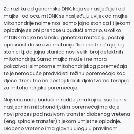
Za razliku od genomske DNK, koja se nasljeđuje i od
majke i od oca, mtDNK se nasljeđuju uvijek od majke.
Mitohondrije naime nosi samo jajna stanica i tijekom
oplodnje se oni prenose u budući embrio. Ukoliko
mtDNK majke nosi neku genetsku mutaciju, postoji
opasnost da se ova mutacija ‘koncentrira’ u jajnoj
stanici tj. da jajna stanica nosi veliki broj defektnih
mitohondrija. Sama majka može i ne mora
pokazivati simptome mitohondrijskog poremećaja
te je nemoguće predvidjeti težinu poremećaja kod
djece. Trenutno ne postoji lijek ili djelotvorna terapija
za mitohondrijske poremećaje.
Najveću nadu budućim roditeljima koji su suočeni s
nasljednim mitohondrijskim poremećajima daje
novi proces pod nazivom transfer diobenog vretena
(
eng. spindle transfer
) tijekom umjetne oplodnje.
Diobeno vreteno ima glavnu ulogu u pravilnom