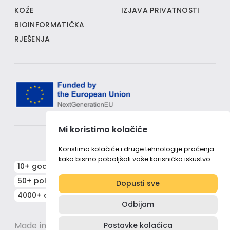
KOŽE
IZJAVA PRIVATNOSTI
BIOINFORMATIČKA
RJEŠENJA
Mi koristimo kolačiće
Koristimo kolačiće i druge tehnologije praćenja
kako bismo poboljšali vaše korisničko iskustvo
10+ godina stručnosti i posvećenosti
50+ poliklinika i ordinacija diljem Hrvatske
Dopusti sve
4000+ obavljenih genetičkih testova
Odbijam
Made in MagićMarinac
Postavke kolačica