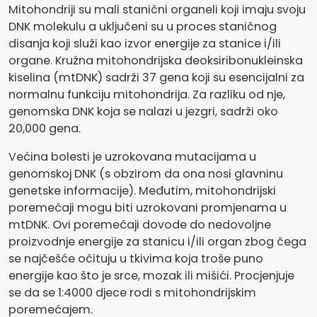
Mitohondriji su mali stanični organeli koji imaju svoju
DNK molekulu a uključeni su u proces staničnog
disanja koji služi kao izvor energije za stanice i/ili
organe. Kružna mitohondrijska deoksiribonukleinska
kiselina (mtDNK) sadrži 37 gena koji su esencijalni za
normalnu funkciju mitohondrija. Za razliku od nje,
genomska DNK koja se nalazi u jezgri, sadrži oko
20,000 gena.
Većina bolesti je uzrokovana mutacijama u
genomskoj DNK (s obzirom da ona nosi glavninu
genetske informacije). Međutim, mitohondrijski
poremećaji mogu biti uzrokovani promjenama u
mtDNK. Ovi poremećaji dovode do nedovoljne
proizvodnje energije za stanicu i/ili organ zbog čega
se najčešće očituju u tkivima koja troše puno
energije kao što je srce, mozak ili mišići. Procjenjuje
se da se 1:4000 djece rodi s mitohondrijskim
poremećajem.