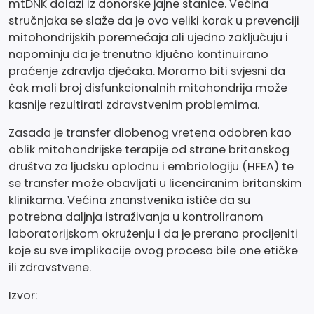
mtDNK dolazi iz donorske jajne stanice. Većina
stručnjaka se slaže da je ovo veliki korak u prevenciji
mitohondrijskih poremećaja ali ujedno zaključuju i
napominju da je trenutno ključno kontinuirano
praćenje zdravlja dječaka. Moramo biti svjesni da
čak mali broj disfunkcionalnih mitohondrija može
kasnije rezultirati zdravstvenim problemima.
Zasada je transfer diobenog vretena odobren kao
oblik mitohondrijske terapije od strane britanskog
društva za ljudsku oplodnu i embriologiju (HFEA) te
se transfer može obavljati u licenciranim britanskim
klinikama. Većina znanstvenika ističe da su
potrebna daljnja istraživanja u kontroliranom
laboratorijskom okruženju i da je prerano procijeniti
koje su sve implikacije ovog procesa bile one etičke
ili zdravstvene.
Izvor: