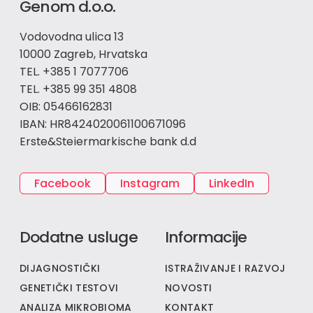
Genom d.o.o.
Vodovodna ulica 13
10000 Zagreb, Hrvatska
TEL. +385 1 7077706
TEL. +385 99 351 4808
OIB: 05466162831
IBAN: HR8424020061100671096
Erste&Steiermarkische bank d.d
Facebook
Instagram
LinkedIn
Dodatne usluge
Informacije
DIJAGNOSTIČKI
ISTRAŽIVANJE I RAZVOJ
GENETIČKI TESTOVI
NOVOSTI
ANALIZA MIKROBIOMA
KONTAKT