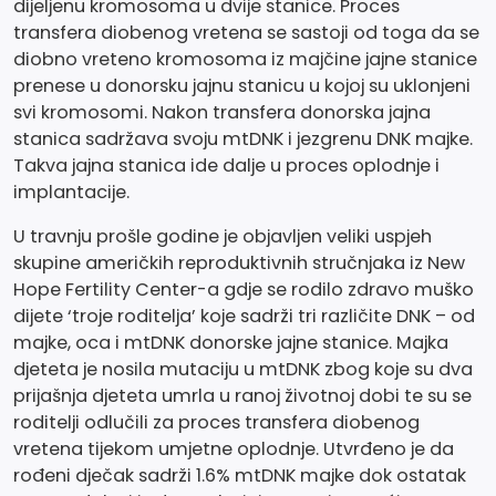
dijeljenu kromosoma u dvije stanice. Proces
transfera diobenog vretena se sastoji od toga da se
diobno vreteno kromosoma iz majčine jajne stanice
prenese u donorsku jajnu stanicu u kojoj su uklonjeni
svi kromosomi. Nakon transfera donorska jajna
stanica sadržava svoju mtDNK i jezgrenu DNK majke.
Takva jajna stanica ide dalje u proces oplodnje i
implantacije.
U travnju prošle godine je objavljen veliki uspjeh
skupine američkih reproduktivnih stručnjaka iz New
Hope Fertility Center-a gdje se rodilo zdravo muško
dijete ‘troje roditelja’ koje sadrži tri različite DNK – od
majke, oca i mtDNK donorske jajne stanice. Majka
djeteta je nosila mutaciju u mtDNK zbog koje su dva
prijašnja djeteta umrla u ranoj životnoj dobi te su se
roditelji odlučili za proces transfera diobenog
vretena tijekom umjetne oplodnje. Utvrđeno je da
rođeni dječak sadrži 1.6% mtDNK majke dok ostatak