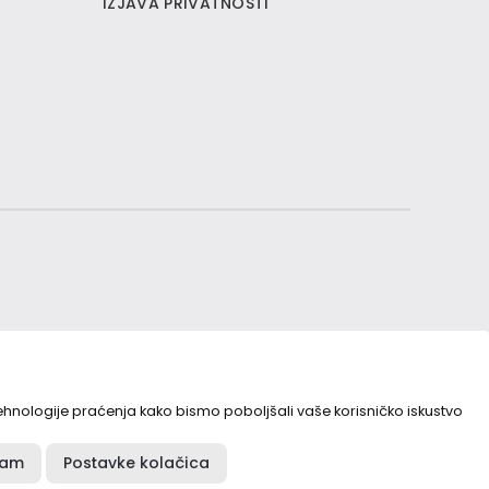
IZJAVA PRIVATNOSTI
tehnologije praćenja kako bismo poboljšali vaše korisničko iskustvo
Made in MagićMarinac
testova
jam
Postavke kolačica