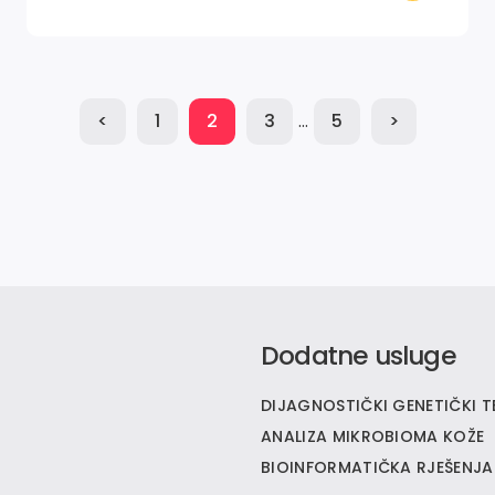
<
1
2
3
…
5
>
Dodatne usluge
DIJAGNOSTIČKI GENETIČKI T
ANALIZA MIKROBIOMA KOŽE
BIOINFORMATIČKA RJEŠENJA