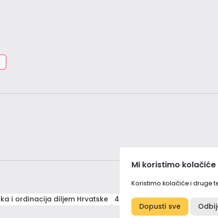
Mi koristimo kolačiće
Koristimo kolačiće i druge 
ika i ordinacija diljem Hrvatske
4000+ obavljenih genetičkih 
Dopusti sve
Odbi