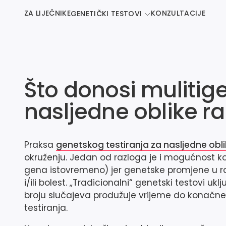
ZA LIJEČNIKE
KONZULTACIJE
GENETIČKI TESTOVI
Što donosi mulitige
nasljedne oblike r
Praksa
genetskog testiranja za nasljedne obli
okruženju. Jedan od razloga je i mogućnost kor
gena istovremeno) jer genetske promjene u r
i/ili bolest. „Tradicionalni“ genetski testovi 
broju slučajeva produžuje vrijeme do konačne
testiranja.