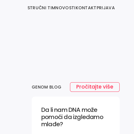
STRUČNI TIM
NOVOSTI
KONTAKT
PRIJAVA
Pročitajte više
GENOM BLOG
Da li nam DNA može
pomoći da izgledamo
mlađe?