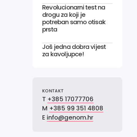
Revolucionarni test na
drogu za koji je
potreban samo otisak
prsta
Još jedna dobra vijest
za kavoljupce!
KONTAKT
T
+385 17077706
M
+385 99 351 4808
E
info@genom.hr