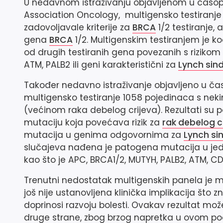
U nedavnom istraživanju objavljenom u časop
Association Oncology, multigensko testiranje
zadovoljavale kriterije za
BRCA
1/2 testiranje,
gena
BRCA
1/2. Multigenskim testiranjem je 
od drugih testiranih gena povezanih s rizikom
ATM
,
PALB2
ili geni karakteristični za
Lynch sin
Također nedavno istraživanje objavljeno u čas
multigensko testiranje 1058 pojedinaca s nek
(većinom raka debelog crijeva). Rezultati su p
mutaciju koja povećava rizik za
rak debelog c
mutacija u genima odgovornima za
Lynch s
slučajeva nađena je patogena mutacija u je
kao što je
APC
,
BRCA1/2
,
MUTYH
,
PALB2
,
ATM, CD
Trenutni nedostatak multigenskih panela je 
još nije ustanovljena klinička implikacija što 
doprinosi razvoju bolesti. Ovakav rezultat može
druge strane, zbog brzog napretka u ovom pod