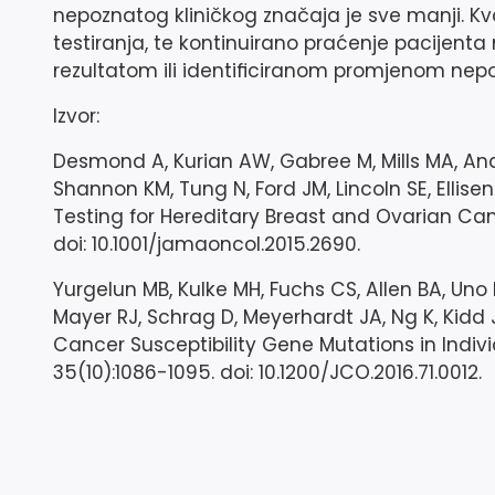
nepoznatog kliničkog značaja je sve manji. Kval
testiranja, te kontinuirano praćenje pacijenta 
rezultatom ili identificiranom promjenom nep
Izvor:
Desmond A, Kurian AW, Gabree M, Mills MA, And
Shannon KM, Tung N, Ford JM, Lincoln SE, Ellisen
Testing for Hereditary Breast and Ovarian Can
doi: 10.1001/jamaoncol.2015.2690.
Yurgelun MB, Kulke MH, Fuchs CS, Allen BA, Uno 
Mayer RJ, Schrag D, Meyerhardt JA, Ng K, Kidd 
Cancer Susceptibility Gene Mutations in Individ
35(10):1086-1095. doi: 10.1200/JCO.2016.71.0012.