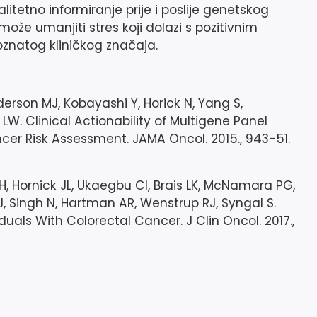
itetno informiranje prije i poslije genetskog
može umanjiti stres koji dolazi s pozitivnim
oznatog kliničkog značaja.
erson MJ, Kobayashi Y, Horick N, Yang S,
 LW. Clinical Actionability of Multigene Panel
cer Risk Assessment. JAMA Oncol. 2015., 943-51.
H, Hornick JL, Ukaegbu CI, Brais LK, McNamara PG,
J, Singh N, Hartman AR, Wenstrup RJ, Syngal S.
uals With Colorectal Cancer. J Clin Oncol. 2017.,