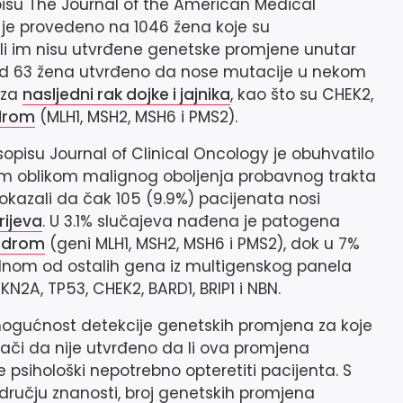
isu The Journal of the American Medical
 je provedeno na 1046 žena koje su
 ali im nisu utvrđene genetske promjene unutar
kod 63 žena utvrđeno da nose mutacije u nekom
 za
nasljedni rak dojke i jajnika
, kao što su
CHEK2
,
drom
(
MLH1
,
MSH2
,
MSH6
i
PMS2
).
opisu Journal of Clinical Oncology je obuhvatilo
im oblikom malignog oboljenja probavnog trakta
okazali da čak 105 (9.9%) pacijenata nosi
rijeva
. U 3.1% slučajeva nađena je patogena
indrom
(geni
MLH1
,
MSH2
,
MSH6
i
PMS2
), dok u 7%
dnom od ostalih gena iz multigenskog panela
KN2A, TP53, CHEK2, BARD1, BRIP1
i
NBN.
mogućnost detekcije genetskih promjena za koje
znači da nije utvrđeno da li ova promjena
 psihološki nepotrebno opteretiti pacijenta. S
ručju znanosti, broj genetskih promjena